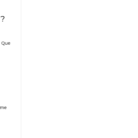
 ?
. Que
’âme