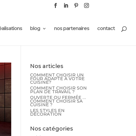
éalisations
blog
nos partenaires
contact
Nos articles
COMMENT CHOISIR UN
FOUR ADAPTÉ À VOTRE
CUISINE?
COMMENT CHOISIR SON
PLAN DE TRAVAIL ?
OUVERTE OU FERMÉE …
COMMENT CHOISIR SA
CUISINE ?
LES STYLES EN
DÉCORATION
Nos catégories