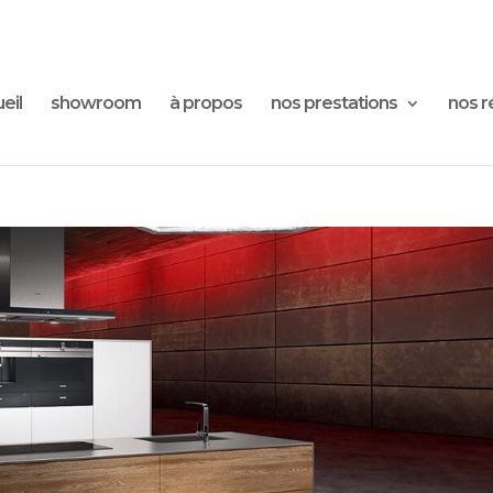
eil
showroom
à propos
nos prestations
nos r