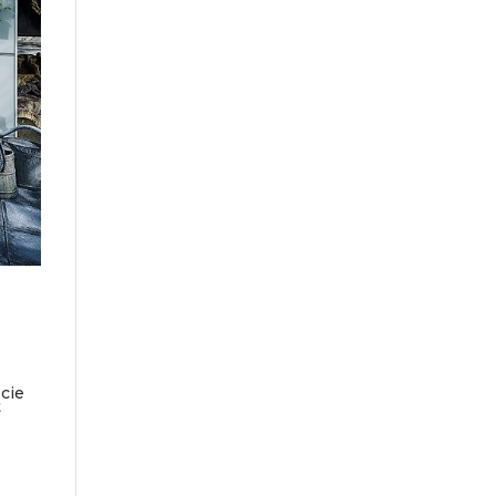
icie
t